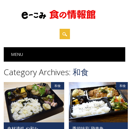
Main menu
Skip to content
MENU
Category Archives:
和食
和食
和食
食材適処 や和た
季節味彩 飛車角