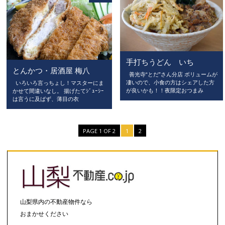
手打ちうどん いち
とんかつ・居酒屋 梅八
善光寺“とだ”さん分店 ボリュームが
凄いので、小食の方はシェアした方
いろいろ言っちょし！マスターにま
が良いかも！！夜限定おつまみ
かせて間違いなし。 揚げたてｼﾞｭｰｼｰ
は言うに及ばず、薄目の衣
PAGE 1 OF 2
1
2
山梨県内の不動産物件なら
おまかせください