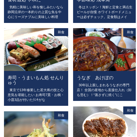
気軽に美味しい和を愉しみたいなら
冬はスッポン！海鮮と定食と満点生
静岡沿岸の一本釣りの上質な魚を中
ビールが自慢 ホワイトボードメニュ
心にリーズナブルに美味しい料理
ーは必ずチェック。定食類はメイ
和食
和食
寿司・うまいもん処 せんり
うなぎ あけぼの
ゅう
30年以上親しまれるうなぎの専門
東京で13年修業した若大将の技と心
店！ 全国の産地から直接仕入れ（卸
意気を堪能したい お寿司7貫・お椀・
も営む）！“蒸さずに焼く”にこ
小皿3品が付いたﾗﾝﾁがな
和食
和食