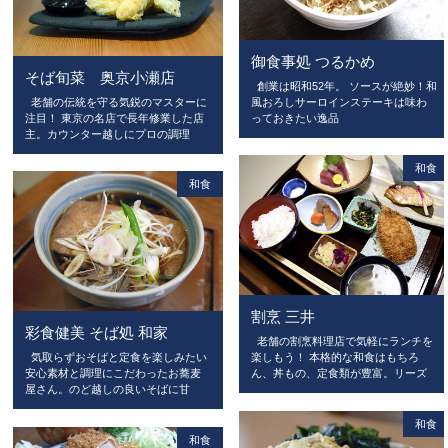
御食事処 つるかめ
そば旬菜 奥京小瀬店
創業は昭和52年。 ソースが絶妙！和
老舗の伝統を守る気鋭のマスターに
風おろしサーロインステーキは味わ
注目！ 東京の名店で長年修業した店
っておきたい逸品
主。カウンター越しにプロの調理
和食
和食
割烹 三井
彩食健美 そば処 和家
老舗の割烹料理店で気軽にランチを
楽しもう！ 本格的な和食はもちろ
気取らずおそばと定食を楽しみたい
ん、丼もの、定食類が豊富。リーズ
安心素材と調理にこだわったお蕎麦
屋さん。のど越しの良いそばに甘
和食
和食